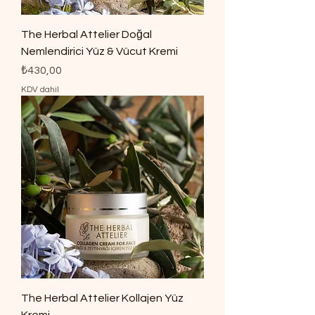
The Herbal Attelier Doğal
Nemlendirici Yüz & Vücut Kremi
Fiyat
₺430,00
KDV dahil
The Herbal Attelier Kollajen Yüz
Kremi