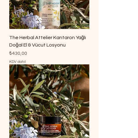
The Herbal Attelier Kantaron Yağlı
Doğal El & Vücut Losyonu
Fiyat
₺430,00
KDV dahil