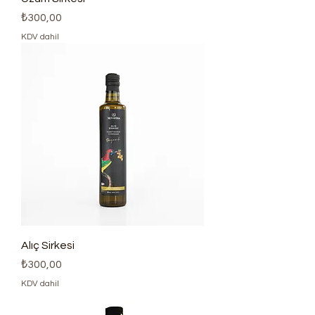
Fiyat
₺300,00
KDV dahil
Alıç Sirkesi
Fiyat
₺300,00
KDV dahil