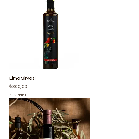
Elma Sirkesi
Fiyat
₺300,00
KDV dahil