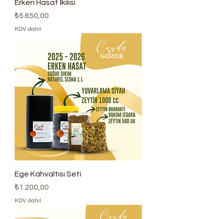
Erken Hasat İkilisi
Fiyat
₺5.650,00
KDV dahil
Ege Kahvaltısı Seti
Fiyat
₺1.200,00
KDV dahil