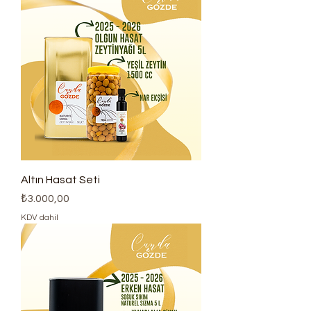
Altın Hasat Seti
Fiyat
₺3.000,00
KDV dahil