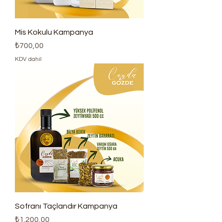
Mis Kokulu Kampanya
Fiyat
₺700,00
KDV dahil
Sofranı Taçlandır Kampanya
Fiyat
₺1.200,00