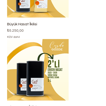
Büyük Hasat İkilisi
Fiyat
₺5.250,00
KDV dahil