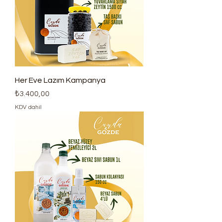
Her Eve Lazım Kampanya
Fiyat
₺3.400,00
KDV dahil