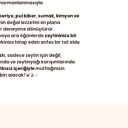
n harmanlanmasıyla
iberiye, pul biber, sumak, kimyon ve
inin doğal lezzetini ön plana
r deneyime dönüştürür.
 veya ara öğünlerde
zeytininize bir
inize hitap eden enfes bir tat elde
atı
, sadece zeytin için değil,
ında ve zeytinyağı karışımlarında
kısız içeriğiyle
mutfağınızın
iri olacak! 🍃🫒✨