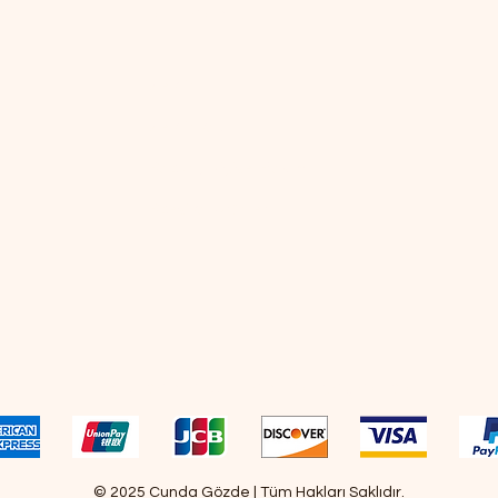
Ürünlerimiz
Zeytin
Zeytinyağı
Sabun / Kişisel Bakım
Spesiyal Ürünler
Tüm ödeme yöntemleri geçerlidir.
© 2025 Cunda Gözde | Tüm Hakları Saklıdır.