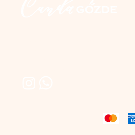
İletişim
Üçkuyular Cad. No:2 Nuri Zarplı İlkokulu yanı
Cunda / Ayvalık
0 266 327 20 10
0 555 300 28 04