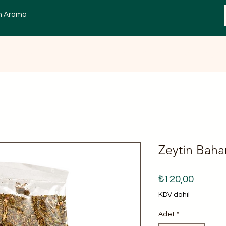
Zeytin
Sabun / Kişisel Bakım
Spesiyal
Zeytin Bahar
Fiyat
₺120,00
KDV dahil
Adet
*