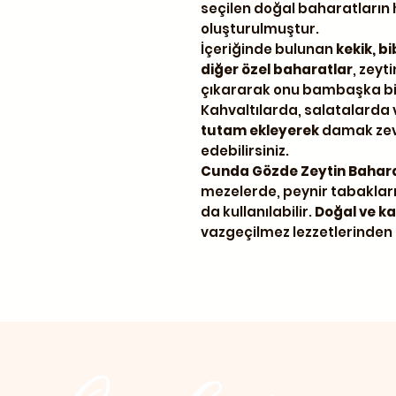
seçilen doğal baharatları
oluşturulmuştur.
İçeriğinde bulunan
kekik, b
diğer özel baharatlar
, zeyt
çıkararak onu bambaşka bi
Kahvaltılarda, salatalarda
tutam ekleyerek
damak zevk
edebilirsiniz.
Cunda Gözde Zeytin Bahar
mezelerde, peynir tabaklar
da kullanılabilir.
Doğal ve kat
vazgeçilmez lezzetlerinden b