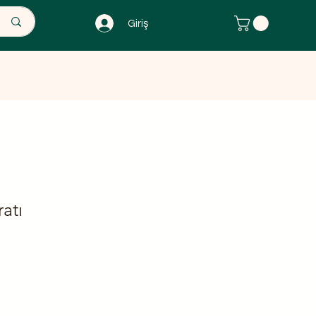
Giriş
 Ürünler
The Herbal Attelier
atı