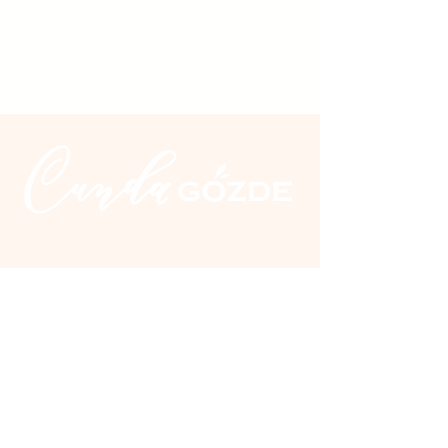
İletişim
Üçkuyular Cad. No:2 Nuri Zarplı
İlkokulu yanı Cunda / Ayvalık
0 266 327 20 10
0 555 300 28 04