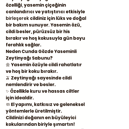
özelliği
,
yasemin çiçeğinin
canlandırıcı ve yatıştırıcı etkisiyle
birleşerek
cildiniz için lüks ve doğal
bir bakım sunuyor
.
Yasemin özü,
cildi besler, pürüzsüz bir his
bırakır ve hoş kokusuyla gün boyu
ferahlık sağlar.
Neden Cunda Gözde Yaseminli
Zeytinyağı Sabunu?
🌼
Yasemin özüyle cildi rahatlatır
ve hoş bir koku bırakır.
🫒
Zeytinyağı sayesinde cildi
nemlendirir ve besler.
✨
Özellikle kuru ve hassas ciltler
için idealdir.
🧼
El yapımı, katkısız ve geleneksel
yöntemlerle üretilmiştir.
Cildinizi doğanın en büyüleyici
kokularından biriyle şımartın!