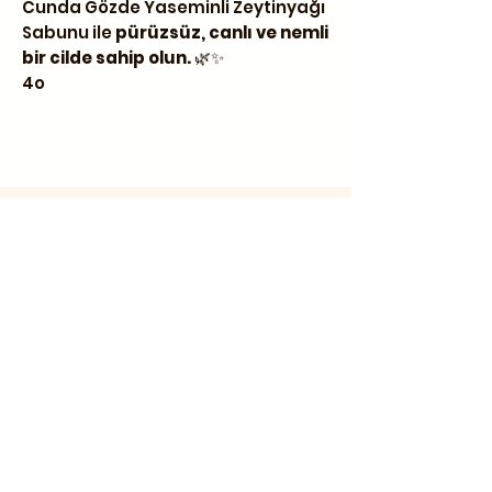
Cunda Gözde Yaseminli Zeytinyağı
Sabunu ile
pürüzsüz, canlı ve nemli
bir cilde sahip olun.
🌿✨
4o
İletişim
Üçkuyular Cad. No:2 Nuri Zarplı
İlkokulu yanı Cunda / Ayvalık
0 266 327 20 10
0 555 300 28 04