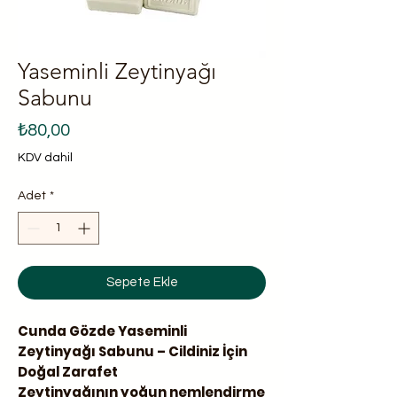
Yaseminli Zeytinyağı
Sabunu
Fiyat
₺80,00
KDV dahil
Adet
*
Sepete Ekle
Cunda Gözde Yaseminli
Zeytinyağı Sabunu – Cildiniz İçin
Doğal Zarafet
Zeytinyağının yoğun nemlendirme