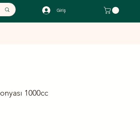
Giriş
 Ürünler
The Herbal Attelier
onyası 1000cc