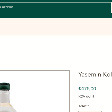
Zeytin
Sabun / Kişisel Bakım
Spesiyal
Yasemin Kol
Fiyat
₺475,00
KDV dahil
Adet
*