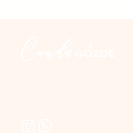
İletişim
Üçkuyular Cad. No:2 Nuri Zarplı İlkokulu yanı
Cunda / Ayvalık
0 266 327 20 10
0 555 300 28 04