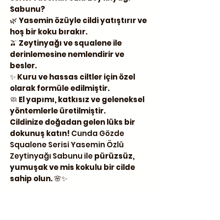
Sabunu?
🌿
Yasemin özüyle cildi yatıştırır ve
hoş bir koku bırakır.
🫒
Zeytinyağı ve squalene ile
derinlemesine nemlendirir ve
besler.
✨
Kuru ve hassas ciltler için özel
olarak formüle edilmiştir.
🧼
El yapımı, katkısız ve geleneksel
yöntemlerle üretilmiştir.
Cildinize doğadan gelen lüks bir
dokunuş katın!
Cunda Gözde
Squalene Serisi Yasemin Özlü
Zeytinyağı Sabunu ile
pürüzsüz,
yumuşak ve mis kokulu bir cilde
sahip olun.
🌸✨