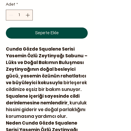
Adet
*
Sepete Ekle
Cunda Gözde Squalene Serisi
Yasemin Özlü Zeytinyağı Sabunu –
Lüks ve Doğal Bakımın Buluşması
Zeytinyağının doğal besleyici
gücü
,
yasemin özünün rahatlatıcı
ve büyüleyici kokusuyla
birleşerek
cildinize eşsiz bir bakım sunuyor.
Squalene içeriği sayesinde cildi
derinlemesine nemlendirir
, kuruluk
hissini giderir ve doğal parlaklığını
korumasına yardımcı olur.
Neden Cunda Gözde Squalene
Serisi Yasemin Özlü Zeytinyağı