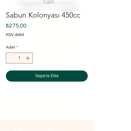
Sabun Kolonyası 450cc
Fiyat
₺275,00
KDV dahil
Adet
*
Sepete Ekle