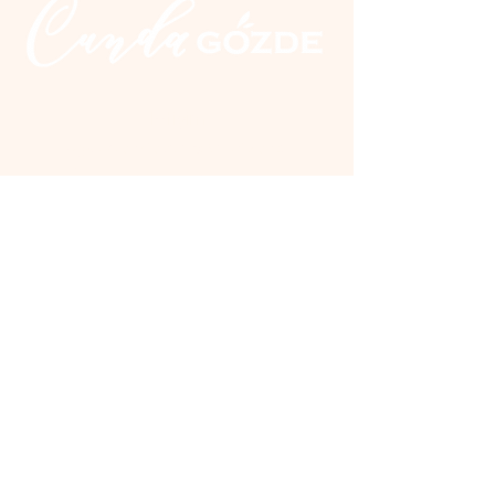
İletişim
Üçkuyular Cad. No:2 Nuri Zarplı
İlkokulu yanı Cunda / Ayvalık
0 266 327 20 10
0 555 300 28 04
Tüm ödeme yöntemleri
geçerlidir.