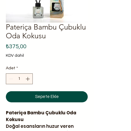
Pateriça Bambu Çubuklu
Oda Kokusu
Fiyat
₺375,00
KDV dahil
Adet
*
Sepete Ekle
Pateriça Bambu Çubuklu Oda
Kokusu
Doğal esansların huzur veren