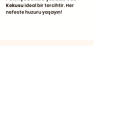
Kokusu
ideal bir tercihtir. Her
nefeste huzuru yaşayın!
İletişim
Üçkuyular Cad. No:2 Nuri Zarplı
İlkokulu yanı Cunda / Ayvalık
0 266 327 20 10
0 555 300 28 04