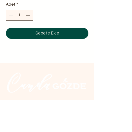
Adet
*
Sepete Ekle
İletişim
Üçkuyular Cad. No:2 Nuri Zarplı
İlkokulu yanı Cunda / Ayvalık
0 266 327 20 10