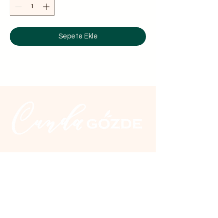
Sepete Ekle
İletişim
Üçkuyular Cad. No:2 Nuri Zarplı
İlkokulu yanı Cunda / Ayvalık
0 266 327 20 10
0 555 300 28 04