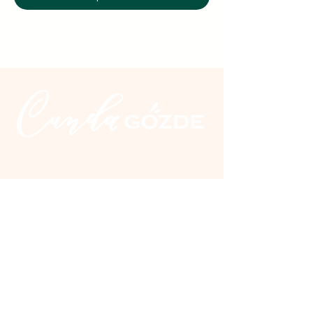
İletişim
Üçkuyular Cad. No:2 Nuri Zarplı
İlkokulu yanı Cunda / Ayvalık
0 266 327 20 10
0 555 300 28 04