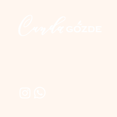
İletişim
Üçkuyular Cad. No:2 Nuri Zarplı İlkokulu yanı
Cunda / Ayvalık
0 266 327 20 10
0 555 300 28 04