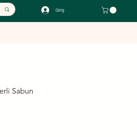
Giriş
 Ürünler
The Herbal Attelier
rli Sabun