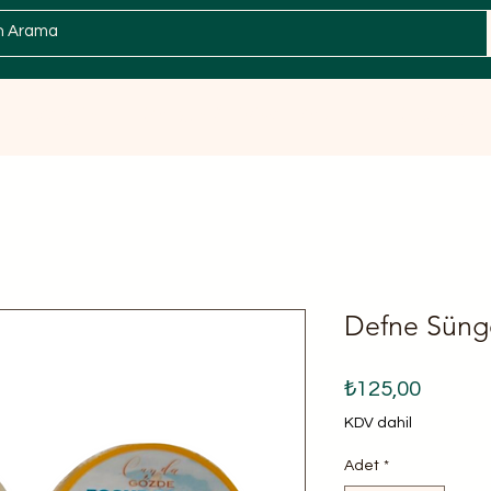
Zeytin
Sabun / Kişisel Bakım
Spesiyal
Defne Sünge
Fiyat
₺125,00
KDV dahil
Adet
*