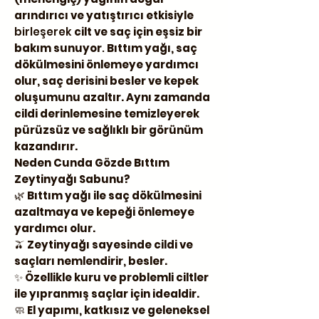
arındırıcı ve yatıştırıcı etkisiyle
birleşerek
cilt ve saç için eşsiz bir
bakım sunuyor
.
Bıttım yağı, saç
dökülmesini önlemeye yardımcı
olur, saç derisini besler ve kepek
oluşumunu azaltır. Aynı zamanda
cildi derinlemesine temizleyerek
pürüzsüz ve sağlıklı bir görünüm
kazandırır.
Neden Cunda Gözde Bıttım
Zeytinyağı Sabunu?
🌿
Bıttım yağı ile saç dökülmesini
azaltmaya ve kepeği önlemeye
yardımcı olur.
🫒
Zeytinyağı sayesinde cildi ve
saçları nemlendirir, besler.
✨
Özellikle kuru ve problemli ciltler
ile yıpranmış saçlar için idealdir.
🧼
El yapımı, katkısız ve geleneksel