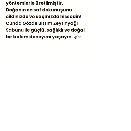
yöntemlerle üretilmiştir.
Doğanın en saf dokunuşunu
cildinizde ve saçınızda hissedin!
Cunda Gözde Bıttım Zeytinyağı
Sabunu ile
güçlü, sağlıklı ve doğal
bir bakım deneyimi yaşayın.
🌿✨
İletişim
Üçkuyular Cad. No:2 Nuri Zarplı
İlkokulu yanı Cunda / Ayvalık