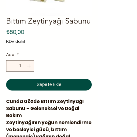
Bıttım Zeytinyağı Sabunu
Fiyat
₺80,00
KDV dahil
Adet
*
Sepete Ekle
Cunda Gözde Bıttım Zeytinyağı
Sabunu – Geleneksel ve Doğal
Bakım
Zeytinyağının yoğun nemlendirme
ve besleyici gücü
,
bıttım
(menengiç) yağının doğal