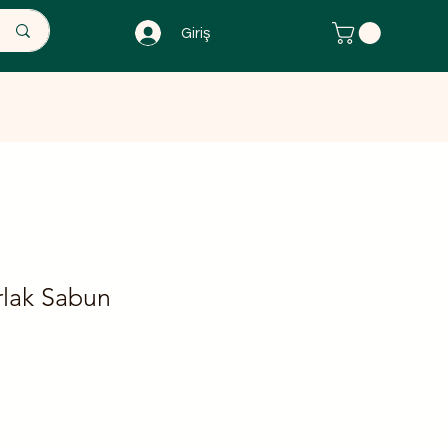
Giriş
 Ürünler
The Herbal Attelier
rlak Sabun