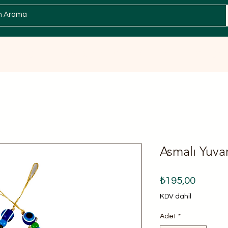
Zeytin
Sabun / Kişisel Bakım
Spesiyal
Asmalı Yuva
Fiyat
₺195,00
KDV dahil
Adet
*