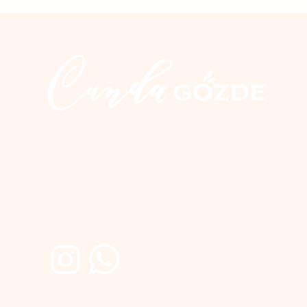
İletişim
Üçkuyular Cad. No:2 Nuri Zarplı İlkokulu yanı
Cunda / Ayvalık
0 266 327 20 10
0 555 300 28 04