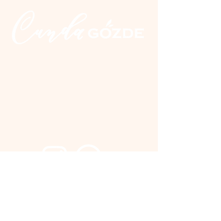
İletişim
Üçkuyular Cad. No:2 Nuri Zarplı
İlkokulu yanı Cunda / Ayvalık
0 266 327 20 10
0 555 300 28 04
Tüm ödeme yöntemleri
geçerlidir.