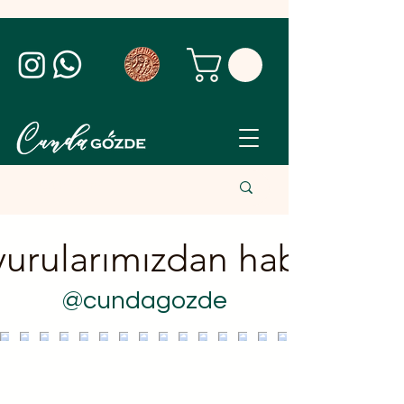
urularımızdan haberdar 
@cundagozde