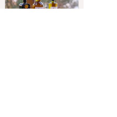
Naturel
Zeytinyağları
Sızma
Zeytinyağı