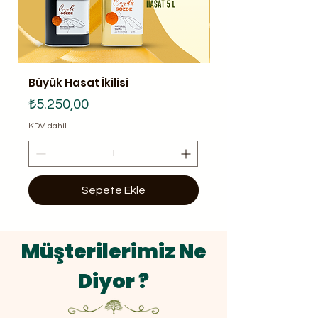
Büyük Hasat İkilisi
Erken Hasat İkilisi
Fiyat
Fiyat
₺5.250,00
₺5.650,00
KDV dahil
KDV dahil
Sepete Ekle
Müşterilerimiz Ne
Diyor ?