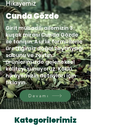
Hikayemiz
Cunda Gözde
Girit mübadili ailemizin 3.
kuşak mirası Cunda Gözde
ile tanışın. Asırlık formüllerle
ürettiğimiz doğal zeytinyağı
sabunu ve zeytin
ürünlerimizde geleneksel
kaliteyi sunuyoruz. Köklü
hikâyemizin detayları için
tıklayın.
Devamı
Kategorilerimiz