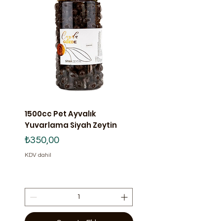
1500cc Pet Ayvalık
2025-2026 Yeni Se
Yuvarlama Siyah Zeytin
Erken Hasat Soğuk
Naturel Sızma Zey
Fiyat
₺350,00
Teneke
KDV dahil
Fiyat
₺3.100,00
KDV dahil