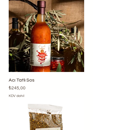
Acı Tatlı Sos
Fiyat
₺245,00
KDV dahil