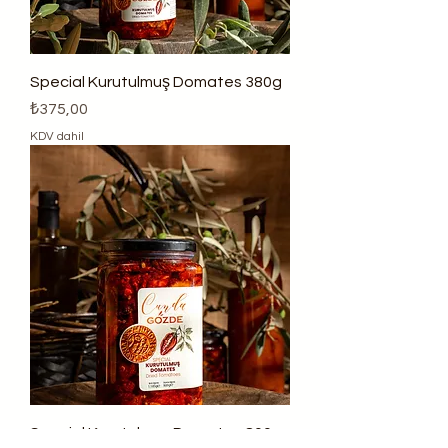
Special Kurutulmuş Domates 380g
Fiyat
₺375,00
KDV dahil
Special Kurutulmuş Domates 800g