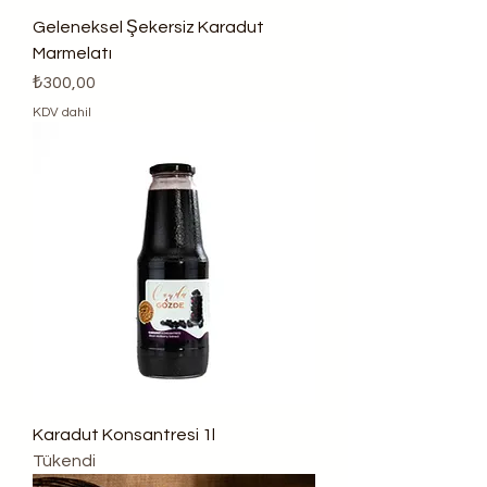
Geleneksel Şekersiz Karadut
Marmelatı
Fiyat
₺300,00
KDV dahil
Karadut Konsantresi 1l
Tükendi