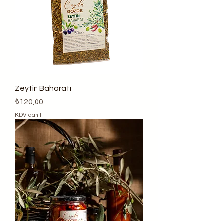
Zeytin Baharatı
Fiyat
₺120,00
KDV dahil