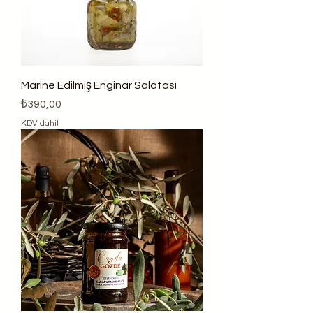
Marine Edilmiş Enginar Salatası
Fiyat
₺390,00
KDV dahil