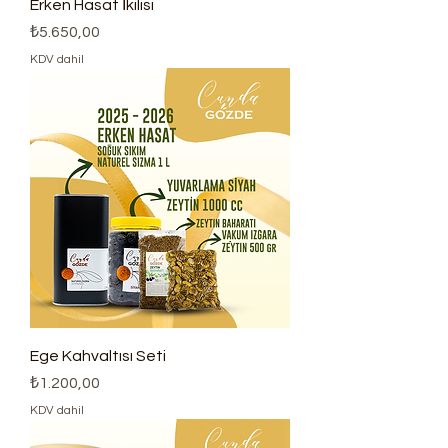
Erken Hasat İkilisi
Fiyat
₺5.650,00
KDV dahil
Ege Kahvaltısı Seti
Fiyat
₺1.200,00
KDV dahil