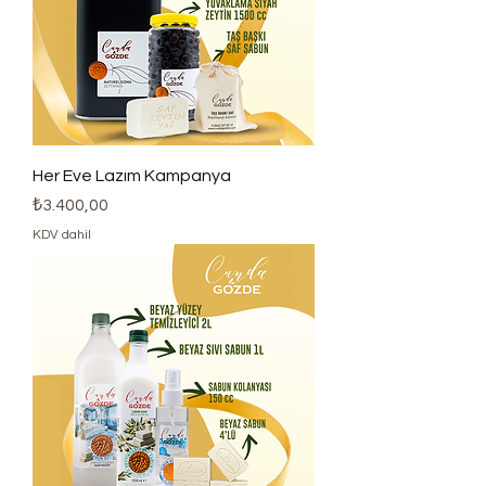
Her Eve Lazım Kampanya
Fiyat
₺3.400,00
KDV dahil