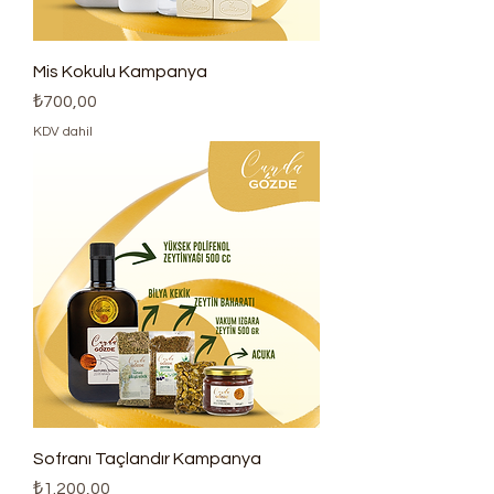
Mis Kokulu Kampanya
Fiyat
₺700,00
KDV dahil
Sofranı Taçlandır Kampanya
Fiyat
₺1.200,00