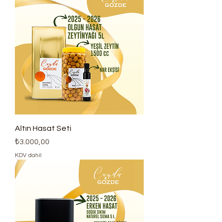
Altın Hasat Seti
Fiyat
₺3.000,00
KDV dahil